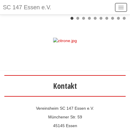
V
N
SC 147 Essen e.V.
o
ä
Der Verein
r
c
Spielbetrieb
h
h
e
s
Stadtschreiber
r
t
Login
i
e
Kontakt
g
s
Sitemap
e
M
r
o
Kontakt
M
n
o
a
n
t
Vereinsheim SC 147 Essen e.V.
a
Münchener Str. 59
t
45145 Essen