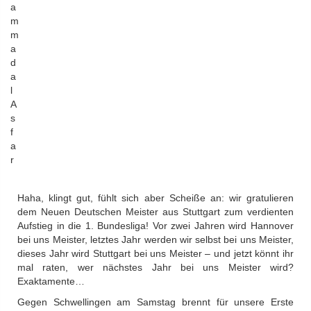
a
m
m
a
d
a
l
A
s
f
a
r
Haha, klingt gut, fühlt sich aber Scheiße an: wir gratulieren
dem Neuen Deutschen Meister aus Stuttgart zum verdienten
Aufstieg in die 1. Bundesliga! Vor zwei Jahren wird Hannover
bei uns Meister, letztes Jahr werden wir selbst bei uns Meister,
dieses Jahr wird Stuttgart bei uns Meister – und jetzt könnt ihr
mal raten, wer nächstes Jahr bei uns Meister wird?
Exaktamente…
Gegen Schwellingen am Samstag brennt für unsere Erste