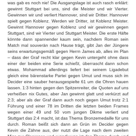
was gab es noch nie! Die Ausgangslage ist auch rasch erklärt:
gewinnt Stuttgart bei uns, sind die Meister und wir Vierter.
Gewinnen wir und verliert Hannover, sind wir Dritter. Hannover
spielt gegen Koblenz. Werden wir Dritter, ist Koblenz Meister.
Gewinnt Hannover gegen Koblenz und wir gewinnen gegen
Stuttgart, sind wir Vierter und Stuttgart Meister. Die erste Häfte
könnte dann spannender kaum sein, nachdem Roman sein
Match mal souverän nach Hause trägt, gibt Jan der Jüngere
seins erwartungsgemäß gegen Herrn James ab, alles im Plan
– dass der Graf recht klar gegen Kevin untergeht ohne dass
einer der beiden eine Serie schießt, überrascht dann schon
etwas. Mohammad allerdings liefert bei seinem Ligadebut
gleich eine bärenstarke Partei gegen Umut und muss sich im
Decider eine sauber herausgespielte 61 um die Ohren hauen
lassen. 1:3 hinten gegen den Spitzenreiter, die Quoten auf uns
verheißen nix Gutes, aber Jan gewinnt glatt und verkürzt auf
2:3; aber als der Graf dann auch noch gegen Umut trotz 2:1
Führung und einer 78 im Dritten die letzten beiden Frames
wegen einer 49 und 50 vom jungen Dikme verliert und
Stuttgart das 2:4 macht, ist das Thema Bronzemedaille für uns
durch. Roman beißt sich dann an Grün im Decider gegen
Kevin die Zähne aus, der nutzt die Lage nach dem zweiten