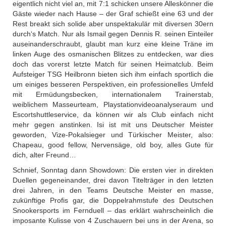
eigentlich nicht viel an, mit 7:1 schicken unsere Alleskönner die
Gäste wieder nach Hause – der Graf schießt eine 63 und der
Rest breakt sich solide aber unspektakulär mit diversen 30ern
durch‘s Match. Nur als Ismail gegen Dennis R. seinen Einteiler
auseinanderschraubt, glaubt man kurz eine kleine Träne im
linken Auge des osmanischen Blitzes zu entdecken, war dies
doch das vorerst letzte Match für seinen Heimatclub. Beim
Aufsteiger TSG Heilbronn bieten sich ihm einfach sportlich die
um einiges besseren Perspektiven, ein professionelles Umfeld
mit Ermüdungsbecken, internationalem Trainerstab,
weiblichem Masseurteam, Playstationvideoanalyseraum und
Escortshuttleservice, da können wir als Club einfach nicht
mehr gegen anstinken. Isi ist mit uns Deutscher Meister
geworden, Vize-Pokalsieger und Türkischer Meister, also:
Chapeau, good fellow, Nervensäge, old boy, alles Gute für
dich, alter Freund…
Schnief, Sonntag dann Showdown: Die ersten vier in direkten
Duellen gegeneinander, drei davon Titelträger in den letzten
drei Jahren, in den Teams Deutsche Meister en masse,
zukünftige Profis gar, die Doppelrahmstufe des Deutschen
Snookersports im Fernduell – das erklärt wahrscheinlich die
imposante Kulisse von 4 Zuschauern bei uns in der Arena, so