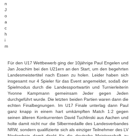
n
J
o
a
c
h
i
m
Für den U17 Wettbewerb ging der 10jährige Paul Engelen und
Jan Joachim bei den U21ern an den Start, um den begehrten
Landesmeistertitel nach Essen zu holen. Leider haben sich
insgesamt nur 4 Spieler für das Event angemeldet, sodaß der
Spielmodus durch die Landessportwartin und Turnierleiterin
Yvonne Kampmann gemeinsam Jeder gegen Jeden
durchgeführt wurde. Die letzten beiden Partien waren dann die
echten Finalbegnungen. Im U17 Finale unterlag dann Paul
ganz knapp in einem hart umkämpften Match 1:2 gegen
seinen älteren Konkurrenten David Tuchlinski aus Aachen und
holte damit nicht nur die Silbermedaille des Landesverbandes
NRW, sondern qualifizierte sich als einziger Teilnehmer des LV
Niederrhein damit direkt für die deutsche Meisterschaft zu