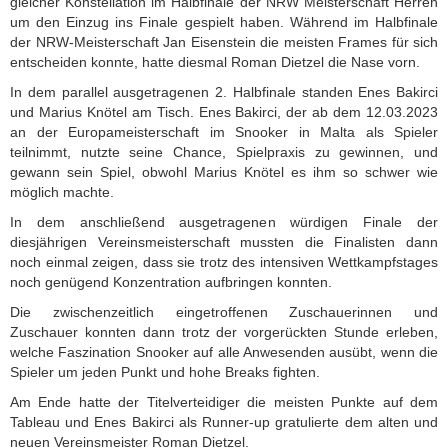
gleicher Konstellation im Halbfinale der NRW Meisterschaft Herren
um den Einzug ins Finale gespielt haben. Während im Halbfinale
der NRW-Meisterschaft Jan Eisenstein die meisten Frames für sich
entscheiden konnte, hatte diesmal Roman Dietzel die Nase vorn.
In dem parallel ausgetragenen 2. Halbfinale standen Enes Bakirci
und Marius Knötel am Tisch. Enes Bakirci, der ab dem 12.03.2023
an der Europameisterschaft im Snooker in Malta als Spieler
teilnimmt, nutzte seine Chance, Spielpraxis zu gewinnen, und
gewann sein Spiel, obwohl Marius Knötel es ihm so schwer wie
möglich machte.
In dem anschließend ausgetragenen würdigen Finale der
diesjährigen Vereinsmeisterschaft mussten die Finalisten dann
noch einmal zeigen, dass sie trotz des intensiven Wettkampfstages
noch genügend Konzentration aufbringen konnten.
Die zwischenzeitlich eingetroffenen Zuschauerinnen und
Zuschauer konnten dann trotz der vorgerückten Stunde erleben,
welche Faszination Snooker auf alle Anwesenden ausübt, wenn die
Spieler um jeden Punkt und hohe Breaks fighten.
Am Ende hatte der Titelverteidiger die meisten Punkte auf dem
Tableau und Enes Bakirci als Runner-up gratulierte dem alten und
neuen Vereinsmeister Roman Dietzel.