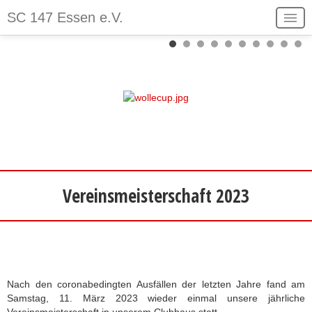
V
N
SC 147 Essen e.V.
o
ä
Der Verein
r
c
Spielbetrieb
h
h
e
s
Stadtschreiber
r
t
Login
i
e
Kontakt
g
s
Sitemap
e
M
Vereinsmeisterschaft 2023
r
o
M
n
o
a
n
t
a
Nach den coronabedingten Ausfällen der letzten Jahre fand am
t
Samstag, 11. März 2023 wieder einmal unsere jährliche
Vereinsmeisterschaft in unserem Clubhaus statt.