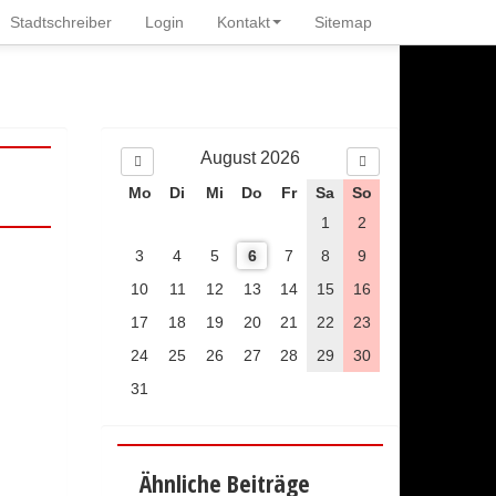
V
N
Stadtschreiber
Login
Kontakt
Sitemap
o
ä
r
c
h
h
e
s
r
t
i
e
g
s
August 2026
e
M
Mo
Di
Mi
Do
Fr
Sa
So
r
o
M
1
2
n
o
a
3
4
5
6
7
8
9
n
t
10
a
11
12
13
14
15
16
t
17
18
19
20
21
22
23
24
25
26
27
28
29
30
31
Ähnliche Beiträge