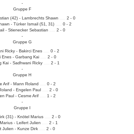
-
Gruppe F
stian (42) - Lambrechts Shawn
.....
2 - 0
awn - Türker Ismail (51, 31)
.....
0 - 2
ail - Stienecker Sebastian
.....
2 - 0
-
Gruppe G
i Ricky - Bakirci Enes
.....
0 - 2
ci Enes - Garbang Kai
.....
2 - 0
 Kai - Sadhwani Ricky
.....
2 - 1
-
Gruppe H
 Arif - Mann Roland
.....
0 - 2
oland - Engelen Paul
.....
2 - 0
en Paul - Cesme Arif
.....
1 - 2
-
Gruppe I
rk (31) - Knötel Marius
.....
2 - 0
Marius - Leifert Julien
.....
2 - 1
rt Julien - Kunze Dirk
.....
2 - 0