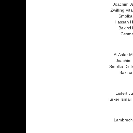
Joachim Ja
Zwilling Vit
Smolka 
Hassan Ha
Bakirci
Cesme 
Al Asfar 
Joachim 
Smolka Dietm
Bakirc
Leifert J
Türker Ismail
Lambrecht