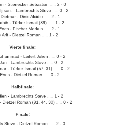
n - Stienecker Sebastian
.....
2 - 0
alij sen. - Lambrechts Steve
.....
0 - 2
Dietmar - Dinis Alcidio
.....
2 - 1
bib - Türker Ismail (39)
.....
1 - 2
 Enes - Fischer Markus
.....
2 - 1
Arif - Dietzel Roman
.....
1 - 2
Viertelfinale:
Mohammad - Leifert Julien
.....
0 - 2
Jan - Lambrechts Steve
.....
0 - 2
ar - Türker Ismail (57, 31)
.....
0 - 2
i Enes - Dietzel Roman
.....
0 - 2
Halbfinale:
ulien - Lambrechts Steve
.....
1 - 2
 - Dietzel Roman (91, 44, 30)
.....
0 - 2
Finale:
s Steve - Dietzel Roman
.....
2 - 0