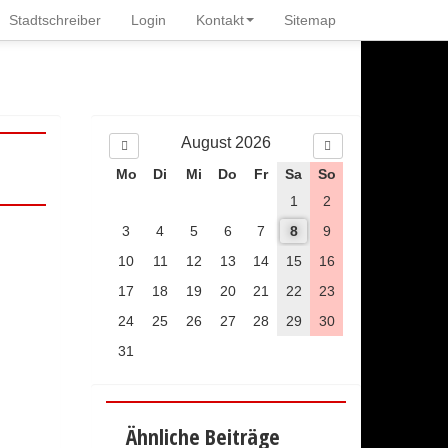
V
N
Stadtschreiber
Login
Kontakt
Sitemap
o
ä
r
c
h
h
e
s
r
t
i
e
g
s
August 2026
e
M
Mo
Di
Mi
Do
Fr
Sa
So
r
o
M
1
2
n
o
a
3
4
5
6
7
8
9
n
t
10
a
11
12
13
14
15
16
t
17
18
19
20
21
22
23
24
25
26
27
28
29
30
31
Ähnliche Beiträge