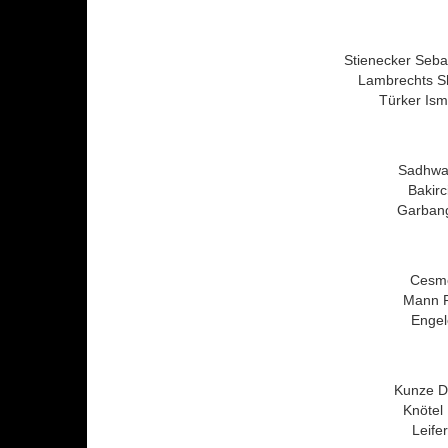
Stienecker Seba
Lambrechts Sh
Türker Ism
Sadhwan
Bakir
Garbang
Cesme
Mann R
Engel
Kunze Di
Knötel 
Leife