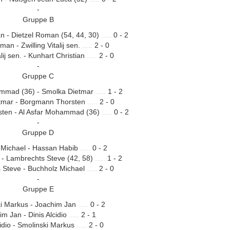
-
Gruppe B
an - Dietzel Roman (54, 44, 30)
.....
0 - 2
man - Zwilling Vitalij sen.
.....
2 - 0
alij sen. - Kunhart Christian
.....
2 - 0
-
Gruppe C
ammad (36) - Smolka Dietmar
.....
1 - 2
tmar - Borgmann Thorsten
.....
2 - 0
ten - Al Asfar Mohammad (36)
.....
0 - 2
-
Gruppe D
 Michael - Hassan Habib
.....
0 - 2
- Lambrechts Steve (42, 58)
.....
1 - 2
 Steve - Buchholz Michael
.....
2 - 0
-
Gruppe E
i Markus - Joachim Jan
.....
0 - 2
m Jan - Dinis Alcidio
.....
2 - 1
cidio - Smolinski Markus
.....
2 - 0