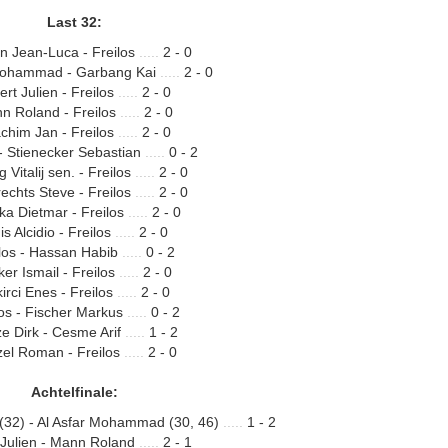
Last 32:
 Jean-Luca - Freilos
.....
2 - 0
 Mohammad - Garbang Kai
.....
2 - 0
fert Julien - Freilos
.....
2 - 0
n Roland - Freilos
.....
2 - 0
chim Jan - Freilos
.....
2 - 0
 - Stienecker Sebastian
.....
0 - 2
g Vitalij sen. - Freilos
.....
2 - 0
echts Steve - Freilos
.....
2 - 0
ka Dietmar - Freilos
.....
2 - 0
is Alcidio - Freilos
.....
2 - 0
ilos - Hassan Habib
.....
0 - 2
ker Ismail - Freilos
.....
2 - 0
irci Enes - Freilos
.....
2 - 0
los - Fischer Markus
.....
0 - 2
e Dirk - Cesme Arif
.....
1 - 2
zel Roman - Freilos
.....
2 - 0
Achtelfinale:
32) - Al Asfar Mohammad (30, 46)
.....
1 - 2
t Julien - Mann Roland
.....
2 - 1