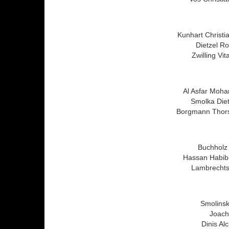
Kunhart Christi
Dietzel Ro
Zwilling Vit
Al Asfar Moh
Smolka Die
Borgmann Thors
Buchholz
Hassan Habib 
Lambrechts
Smolinsk
Joachi
Dinis Al