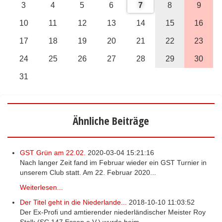
3
4
5
6
7
8
9
10
11
12
13
14
15
16
17
18
19
20
21
22
23
24
25
26
27
28
29
30
31
Ähnliche Beiträge
GST Grün am 22.02.
2020-03-04 15:21:16
Nach langer Zeit fand im Februar wieder ein GST Turnier in
unserem Club statt. Am 22. Februar 2020...
Weiterlesen...
Der Titel geht in die Niederlande...
2018-10-10 11:03:52
Der Ex-Profi und amtierender niederländischer Meister Roy
Stolk (SC 147 Essen e.V.) wurde beim...