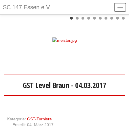
V
N
SC 147 Essen e.V.
o
ä
Der Verein
r
c
Spielbetrieb
h
h
e
s
Stadtschreiber
r
t
Login
i
e
Kontakt
g
s
Sitemap
e
M
r
o
GST Level Braun - 04.03.2017
M
n
o
a
n
t
a
Kategorie:
GST-Turniere
t
Erstellt: 04. März 2017