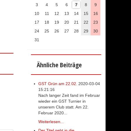
3
4
5
6
7
8
9
10
11
12
13
14
15
16
17
18
19
20
21
22
23
24
25
26
27
28
29
30
31
Ähnliche Beiträge
GST Grün am 22.02.
2020-03-04
15:21:16
Nach langer Zeit fand im Februar
wieder ein GST Turnier in
unserem Club statt. Am 22.
Februar 2020...
Weiterlesen...
Der Titel geht in die