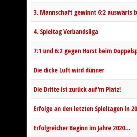
3. Mannschaft gewinnt 6:2 auswärts 
4. Spieltag Verbandsliga
7:1 und 6:2 gegen Horst beim Doppels
Die dicke Luft wird dünner
Die Dritte ist zurück auf'm Platz!
Erfolge an den letzten Spieltagen in 2
Erfolgreicher Beginn im Jahre 2020…