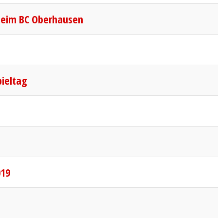
beim BC Oberhausen
pieltag
019