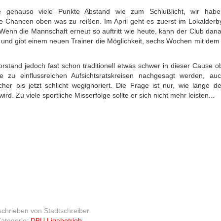
e genauso viele Punkte Abstand wie zum Schlußlicht, wir habe
he Chancen oben was zu reißen. Im April geht es zuerst im Lokalder
nn die Mannschaft erneut so auftritt wie heute, kann der Club dan
t und gibt einem neuen Trainer die Möglichkeit, sechs Wochen mit de
rstand jedoch fast schon traditionell etwas schwer in dieser Cause ob
e zu einflussreichen Aufsichtsratskreisen nachgesagt werden, au
er bis jetzt schlicht wegignoriert. Die Frage ist nur, wie lange de
 Zu viele sportliche Misserfolge sollte er sich nicht mehr leisten...
chrieben von
Stadtschreiber
ategorie:
DBU Ligabetrieb