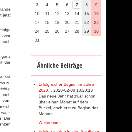
3
4
5
6
7
8
9
elände
10
11
12
13
14
15
16
 jetzt
17
18
19
20
21
22
23
einige
24
25
26
27
28
29
30
as war
31
r euch
h ganz
it der
Ähnliche Beiträge
r ihre
was zu
Erfolgreicher Beginn im Jahre
ichtig
2020…
2020-02-08 13:20:18
t nach
Das neue Jahr hat zwar schon
t vom
über einen Monat auf dem
rklich
Buckel, doch erst zu Beginn des
 war -
Monats...
r! Der
Weiterlesen...
renzen
Erfolge an den letzten Spieltagen