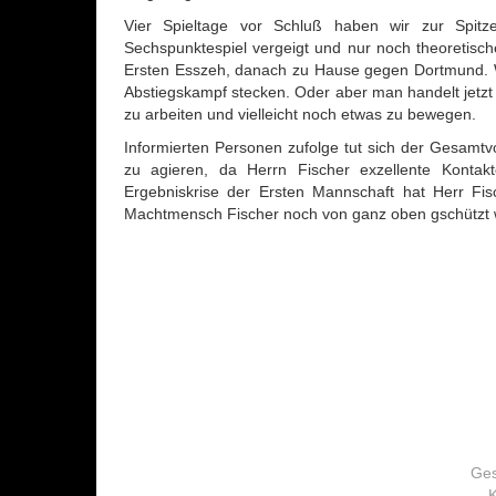
Vier Spieltage vor Schluß haben wir zur Spitz
Sechspunktespiel vergeigt und nur noch theoretisc
Ersten Esszeh, danach zu Hause gegen Dortmund. We
Abstiegskampf stecken. Oder aber man handelt jetz
zu arbeiten und vielleicht noch etwas zu bewegen.
Informierten Personen zufolge tut sich der Gesamtvo
zu agieren, da Herrn Fischer exzellente Kontakt
Ergebniskrise der Ersten Mannschaft hat Herr Fisch
Machtmensch Fischer noch von ganz oben gschützt wird.
Ges
K