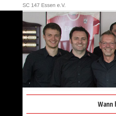
SC 147 Essen e.V.
Wann h