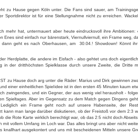
e geht zu Hause gegen Köln unter. Die Fans sind sauer, am Trainingsg
 Sportdirektor ist für eine Stellungnahme nicht zu erreichen. Wackelt
ch mehr hat, untermauert aber heute eindrucksvoll ihre Ambitionen: 
Enes sind einfach nur bärenstark, Viernullviernull, ein Frame weg, d
- und dann geht es nach Oberhausen, am 30.04.! Showdown! Könnt ih
 der Herdplatte, die andere im Eisfach - also gehtet uns doch eigentlic
 in der dritthöchsten Spielklasse durch unsere Zweite, die Dritte m
ST zu Hause doch arg unter die Räder: Marius und Dirk gewinnen zwa
nd einer einheitlichen Spielidee ist in den ersten 45 Minuten kaum et
klich zwingendes, und ein Gegner, der aus wenig viel herausholt - folger
etzten Spieltages. Aber im Gegensatz zu dem Match gegen Dingens geh
Lediglich ein Frame geht noch auf unsere Habenseite, der Res
tzt kann man lange darüber diskutieren, ob der Freistoß vor dem 2:3 wi
ob die Rote Karte wirklich berechtigt war, ob das 2:5 nicht doch Abseits
 mit vollem Umfang im Loch war. Das alles bringt uns aber nicht weite
ns knallhart ausgekontert und uns mit bescheidenen Mitteln unsere G