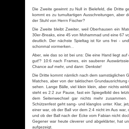
Die Zweite gewinnt zu Null in Bielefeld, die Dritt
kommt es zu tumultartigen Ausschreitungen, aber der
der Stuhl von Herrn Fischer?
Die Zweite bleibt Zweiter, weil Oberhausen ein Mat
30er-Breaks, eine 45 von Mohammad und eine 67 von 
deutlich. Der nächste Spieltag ist für uns frei 
schonmal vormerken...
Aber, wie das so ist bei uns: Die eine Hand liegt auf
gut!? 10:6 nach Frames, ein sauberer Auswärtssieg
Chance auf mehr, und dann: Denkste!
Die Dritte kommt nämlich nach dem samstäglichen G
Matches, aber von der taktischen Grundausrichtung u
sehen. Lange Bälle, viel klein klein, aber nichts wir
steht es 2:2 zur Pause, fast ein Spiegelbild des l
dem Seitenwechsel gar nichts mehr zusammen. 
Schützenfest geht sang- und klanglos unter. Klar, je
einer war, ob der Ball vor dem 2:4 nicht im Aus war, 
und ob der Ball nach der Ecke vom Fabian nicht doch
Gegener war heute cleverer und abgeklärter, hat u
aufgezeigt.