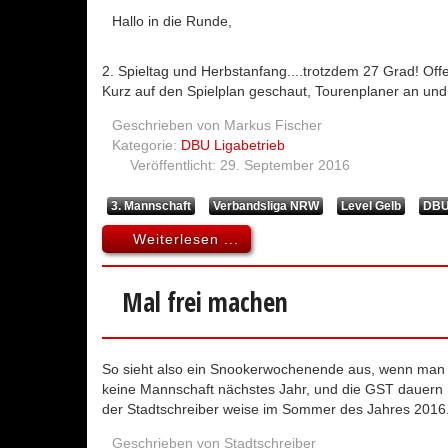
Hallo in die Runde,
2. Spieltag und Herbstanfang....trotzdem 27 Grad! Offen
Kurz auf den Spielplan geschaut, Tourenplaner an und
Geschrieben von
Markus Fischer
Kategorie:
DBU Ligabetrieb
Veröffentlicht: 29. September 2016
3. Mannschaft
Verbandsliga NRW
Level Gelb
DB
Weiterlesen ...
Mal frei machen
So sieht also ein Snookerwochenende aus, wenn man sic
keine Mannschaft nächstes Jahr, und die GST dauern m
der Stadtschreiber weise im Sommer des Jahres 2016
Geschrieben von
Stadtschreiber