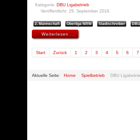
Kategorie:
DBU Ligabetrieb
Veröffentlicht: 29. September 2016
2. Mannschaft
Oberliga NRW
Stadtschreiber
DB
Weiterlesen ...
Start
Zurück
1
2
3
4
5
6
7
Aktuelle Seite:
Home
Spielbetrieb
DBU Ligabetri