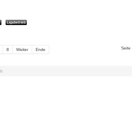
U
Ligabetrieb
Seite
8
Weiter
Ende
eb