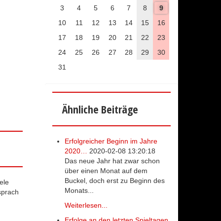
3
4
5
6
7
8
9
10
11
12
13
14
15
16
17
18
19
20
21
22
23
24
25
26
27
28
29
30
31
Ähnliche Beiträge
Erfolgreicher Beginn im Jahre
2020…
2020-02-08 13:20:18
Das neue Jahr hat zwar schon
über einen Monat auf dem
Buckel, doch erst zu Beginn des
ele
Monats...
sprach
Weiterlesen...
Erfolge an den letzten Spieltagen