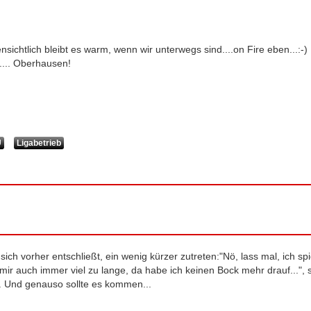
sichtlich bleibt es warm, wenn wir unterwegs sind....on Fire eben...:-)
.... Oberhausen!
U
Ligabetrieb
h vorher entschließt, ein wenig kürzer zutreten:"Nö, lass mal, ich spi
ir auch immer viel zu lange, da habe ich keinen Bock mehr drauf...", 
. Und genauso sollte es kommen...